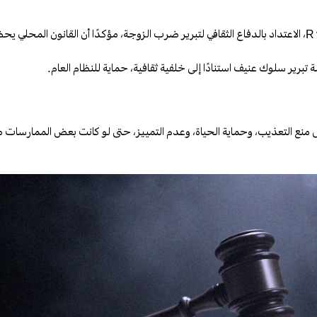
• القضاء البريطاني: رفض في قضية (1998) R v. Abdul Choudhury، الاعتداد بالدفاع الثقافي لتبرير ضرب الزوجة، مؤكدًا أن القانون الم
ثل منع التعذيب، وحماية الحياة، وعدم التمييز، حتى لو كانت بعض الممارسات مقب