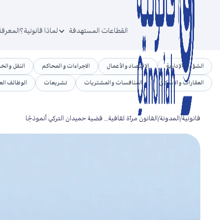
القطاعات المستهدفة
لماذا قانونية؟
المعرفة
الشؤون الإدارية
الاقتصاد والأعمال
الاجراءات و المحاكم
النقل والخ
العقارات والإسكان
المنافسات والمشتريات
تشريعات
الوظائف الع
قانونية
/
المدونة
/
القانون مرآة ثقافية.. قضية حميدان التركي أنموذجًا