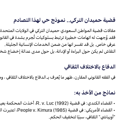
قضية حميدان التركي.. نموذج حي لهذا التصادم
مقالات قضية المواطن السعودي حميدان التركي في الولايات المتحد
فقد وُجهت له اتهامات خطيرة ترتبط بسلوكيات تُجرم بشدة في القانون 
عرفي خاص. بل قد تفسر انها من ضمن الخدمات الإنسانية الجليلة.
النقاش لم يكن حول البراءة أو الإدانة، بل حول مدى عدالة إخضاع شخص 
الدفاع بالاختلاف الثقافي
في الفقه القانوني المقارن، ظهر ما يُعرف بـ الدفاع بالاختلاف الثقافي ،
نماذج من الأخذ به:
• القضاء الكندي: في قضية (1992) R. v. Luc، أخذت المحكمة بعين الاعتبار الخلفية الثقافية للمتهم الفيتنامي الذي تصرف وفقًا لعادات بلده، وخففت العقوبة.
• القضاء الأمريك
"أويباشي" الثقافي، سببًا لتخفيف الحكم.