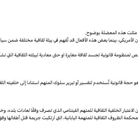
ة مثلت هذه المعضلة بوضوح.
الأمريكي، بينما بعض هذه الأفعال قد تُفهم في بيئة ثقافية مختلفة ضمن سيا
لمنظومة قانونية تجسد ثقافة مغايرة او حتى معادية لبيئته الثقافية التي نشأ 
 وهو حجة قانونية تُستخدم لتفسير أو تبرير سلوك المتهم استنادا إلى خلفيته الثق
ي: في قضية (1985) People v. Kimura، اعتبرت المحكمة الظروف الثقافية للمتهمة اليابانية، التي ارتكبت جريمة قتل أطفال