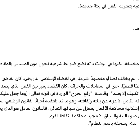
فف.
ات المختلفة، لكنها في الوقت ذاته تضع ضوابط شرعية تحول دون المساس بالمقا
إذا لم يخالف نصا أو مقصودًا شرعيًا. في القضاء الإسلامي التاريخي، كان القاضي
نصًا قطعيًا. حتى في المعاملات والجرائم، كان القضاء يميز بين الفعل الذي يص
كليف إلا بعلم". وقاعدة: "رفع الحرج" الواردة في قوله تعالى: (وما جعل عليك
امل، لا عزله عن بيئته وثقافته، وهو ما قد يفتقده أحيانًا القانون الوضعي ا
شكالية محاكمة الأفعال بمعزل عن سياقها الثقافي. فالقانون العادل هو الذي ي
ء النية والسياق، لا مجرد محاكمة لثقافة الفرد.
لا الذي يسحقه باسم النظام".