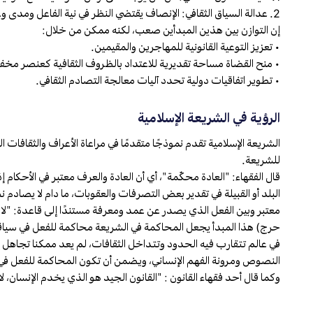
2. عدالة السياق الثقافي: الإنصاف يقتضي النظر في نية الفاعل ومدى وعيه بتجريم الفعل في بيئة جديدة.
إن التوازن بين هذين المبدأين صعب، لكنه ممكن من خلال:
• تعزيز التوعية القانونية للمهاجرين والمقيمين.
• منح القضاة مساحة تقديرية للاعتداد بالظروف الثقافية كعنصر مخ
• تطوير اتفاقيات دولية تحدد آليات معالجة التصادم الثقافي.
الرؤية في الشريعة الإسلامية
الشريعة الإسلامية تقدم نموذجًا متقدمًا في مراعاة الأعراف والثقاف
للشريعة.
قال الفقهاء: "العادة محكّمة"، أي أن العادة والعرف معتبر في الأحكام 
البلد أو القبيلة في تقدير بعض التصرفات والعقوبات، ما دام لا يصادم 
معتبر وبين الفعل الذي يصدر عن عمد ومعرفة مستندًا إلى قاعدة: "لا ت
حرج) هذا المبدأ يجعل المحاكمة في الشريعة محاكمة للفعل في سياقه الك
في عالم تتقارب فيه الحدود وتتداخل الثقافات، لم يعد ممكنا تجاهل إ
النصوص ومرونة الفهم الإنساني، ويضمن أن تكون المحاكمة للفعل في ضو
وكما قال أحد فقهاء القانون : "القانون الجيد هو الذي يخدم الإنسان، 