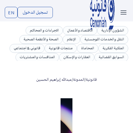
تسجيل الدخول
EN
الشؤون الإدارية
الاقتصاد والأعمال
الاجراءات و المحاكم
النقل والخدمات اللوجستية
الإعلام
الصحة والأنظمة الصحية
الملكية الفكرية
المحاماة
منتجات قانونية
قانوني & اجتماعي
السوابق القضائية
العقارات والإسكان
المنافسات والمشتريات
تشريعات
الوظائف العامة والموارد البشرية
الجرائم المعلوماتية
قطاع التجارة والأعمال
الاتصالات وتقنية المعلومات
قانونية
/
المدونة
/
عبدالله إبراهيم الحسين