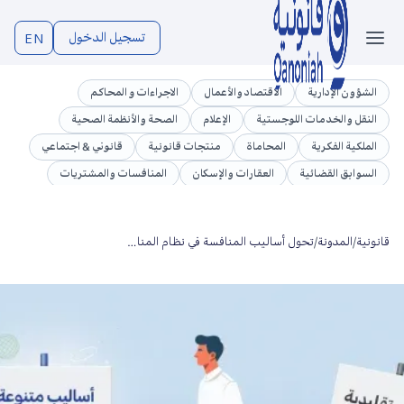
تسجيل الدخول
EN
الشؤون الإدارية
الاقتصاد والأعمال
الاجراءات و المحاكم
النقل والخدمات اللوجستية
الإعلام
الصحة والأنظمة الصحية
الملكية الفكرية
المحاماة
منتجات قانونية
قانوني & اجتماعي
السوابق القضائية
العقارات والإسكان
المنافسات والمشتريات
تشريعات
الوظائف العامة والموارد البشرية
الجرائم المعلوماتية
قطاع التجارة والأعمال
الاتصالات وتقنية المعلومات
قانونية
/
المدونة
/
تحول أساليب المنافسة في نظام المنافسات والمشتريات الحكومية الجديد من 3 تقليدية إلى 8 متنوعة🔍