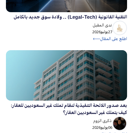
التقنية القانونية (Legal-Tech) .. ولادة سوق جديد بالكامل
ندى المقبل
27
يوليو
2026
اطلع على المقال
بعد صدور اللائحة التنفيذية لنظام تملك غير السعوديين للعقار:
كيف يتملك غير السعوديين العقار؟
ذكرى الزوم
06
يوليو
2026