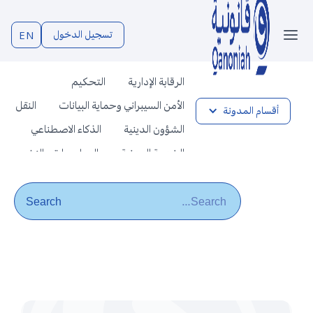
تسجيل الدخول
EN
الرقابة الإدارية
التحكيم
الأمن السيبراني وحماية البيانات
النقل
أقسام المدونة
الشؤون الدينية
الذكاء الاصطناعي
الخدمة المدنية
المطبوعات والنشر
الاستثمار
دراسات تشريعية
التجارة والأعمال
العلامات التجارية
مزاولة المهن الصحية
المسؤولية الطبية
حقوق المؤلف
الوكالة والاستعانة بمحامٍ
العقارات
قانونية AI
الثقافة القانونية