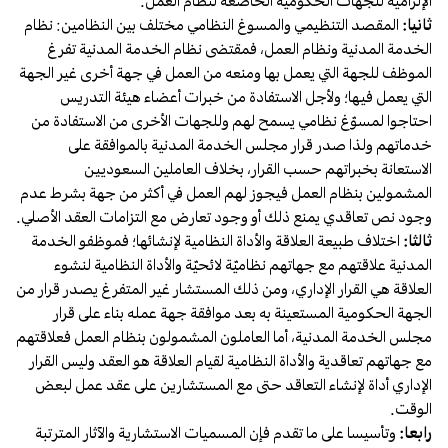
الإلزامية للجهات الحكومية الخاضعة لنظام العمل.
ثانيا:
المقصد التنظيمي والمسوغ النظامي مختلف بين النظامين: نظام
الخدمة المدنية ونظام العمل، فمقتضى نظام الخدمة المدنية تفرغ
الموظف للجهة التي يعمل بها ومنعه من العمل في جهة أخرى غير الجهة
التي يعمل فيها؛ ولأجل الاستفادة من خبرات أعضاء هيئة التدريس
احتاجوا لمسوّغ نظامي يسمح لهم وللجهات الأخرى من الاستفادة من
خدماتهم ولذا صدر قرار مجلس الخدمة المدنية بالموافقة على
الاستعانة بخبراتهم حسب القرار، بخلاف العاملين السعوديين
المشمولين بنظام العمل فيجوز لهم العمل في أكثر من جهة بشرط عدم
وجود نص تعاقدي يمنع ذلك أو وجود تعارض مع التزامات العقد الأصلي.
ثالثا:
اختلاف طبيعة العلاقة والأداة النظامية لإنشائها؛ فموظفو الخدمة
المدنية علاقتهم مع جهاتهم نظاميّة لائحيّة والأداة النظامية لنشوء
العلاقة هي القرار الإداري، ومن ذلك المستشار غير المتفرغ يصدر قرار من
الجهة الحكومية المستعينة به بعد موافقة جهة عمله بناء على قرار
مجلس الخدمة المدنية، أما العاملون المشمولون بنظام العمل فعلاقتهم
مع جهاتهم تعاقدية والأداة النظامية لقيام العلاقة هو العقد وليس القرار
الإداري أداة لإنشاء التعاقد حتى مع المستشارين على عقد عمل لبعض
الوقت.
رابعا:
وتأسيسا على ما تقدم فإن المسميات الاستشارية والآثار المترتبة