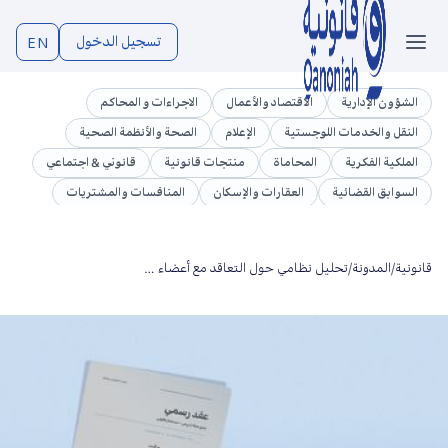
تسجيل الدخول
EN
الشؤون الإدارية
الاقتصاد والأعمال
الاجراءات و المحاكم
النقل والخدمات اللوجستية
الإعلام
الصحة والأنظمة الصحية
الملكية الفكرية
المحاماة
منتجات قانونية
قانوني & اجتماعي
السوابق القضائية
العقارات والإسكان
المنافسات والمشتريات
تشريعات
الوظائف العامة والموارد البشرية
الجرائم المعلوماتية
قطاع التجارة والأعمال
الاتصالات وتقنية المعلومات
قانونية
/
المدونة
/
تحليل نظامي حول التعاقد مع أعضاء هيئة التدريس في الجهات الخاضعة لنظام العمل