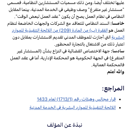
عليها تختلف أيضا، ومن ذلك مسميات المستشارين النظامية، فمسمى
"مستشار غير متفرغ" وصف وظيفي في الخدمة المدنية، بينما المقابل
النظامي في نظام العمل يصح أن يكون "عقد العمل لبعض الوقت".
خامسا:
السند النظامي للتعاقد مع الشركات والجهات الخاضعة لنظام
العمل هو
الفقرة (ب) من المادة (209) من اللائحة التنفيذية للموارد
البشرية
التي أجازت للموظف المدني تقديم الاستشارات بمقابل دون
اعتبار ذلك من الاشتغال بالتجارة المحظور.
سادسا:
جهة الاختصاص القضائية في النزاع بشأن (المستشار غير
المتفرغ) في الجهة الحكومية هو المحكمة الإدارية، أما في عقد العمل
فالمحكمة العمالية.
والله أعلم
المراجع:
قرار مجالس وهيئات رقم (1713/1) لعام 1433
اللائحة التنفيذية للموارد البشرية في الخدمة المدنية
نبذة عن المؤلف