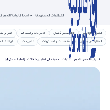
القطاعات المستهدفة
لماذا قانونية؟
المعرفة
الشؤون الإدارية
الاقتصاد والأعمال
الاجراءات و المحاكم
النقل والخ
العقارات والإسكان
المنافسات والمشتريات
تشريعات
الوظائف الع
قانونية
/
المدونة
/
دور التقنيات الحديثة في تقليل إشكالات الإلغاء الضمني📊