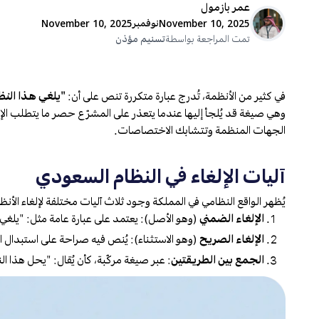
عمر بازمول
November 10, 2025
نوفمبر
November 10, 2025
تمت المراجعة بواسطة
تسنيم مؤذن
في كثير من الأنظمة، تُدرج عبارة متكررة تنص على أن:
"يلغي هذا النظ
وهي صيغة قد يُلجأ إليها عندما يتعذر على المشرّع حصر ما يتطلب الإ
الجهات المنظمة وتتشابك الاختصاصات.
آليات الإلغاء في النظام السعودي
يُظهر الواقع النظامي في المملكة وجود ثلاث آليات مختلفة لإلغاء الأنظ
الإلغاء الضمني
(وهو الأصل): يعتمد على عبارة عامة مثل:
"يلغي 
الإلغاء الصريح
(وهو الاستثناء): يُنص فيه صراحة على استبدال ا
الجمع بين الطريقتين
: عبر صيغة مركّبة، كأن يُقال:
"يحل هذا ال