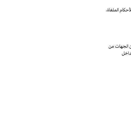
أحكام الملغاة،
كّن الجهات من
تداخل