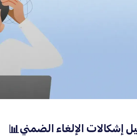
يل إشكالات الإلغاء الضمني📊