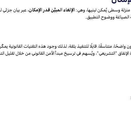
ك منزلة وسطى يُمكن تبنيها، وهي:
الإلغاء المبيَّن قدر الإمكان
، عبر بيان جزئي لل
نة الصياغة ووضوح التطبيق.
ن واضحًا، متناسقًا، قابلًا للتنفيذ بثقة، لذلك وجود هذه التقنيات القانونية يم
الإنفاق "التشريعي"، ويُسهم في ترسيخ مبدأ الأمن القانوني من خلال تقليل ال