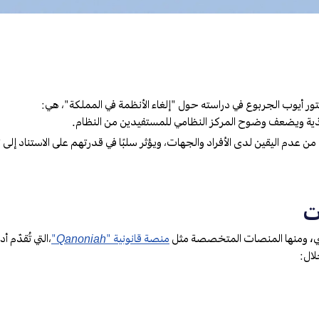
دكتور أيوب الجربوع في دراسته حول "إلغاء الأنظمة في المملكة"، هي:
فيذية ويضعف وضوح المركز النظامي للمستفيدين من النظام.
 عدم اليقين لدى الأفراد والجهات، ويؤثر سلبًا في قدرتهم على الاستناد إل
ت
ي
،
ومنها المنصات المتخصصة مثل
منصة قانونية "Qanoniah"
،
التي تُقدّم أ
لال: