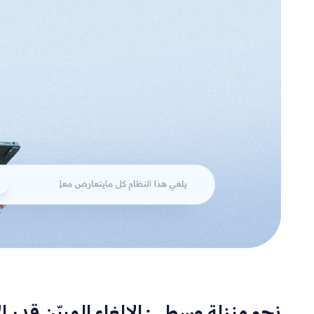
نحو منزلة وسطى: الإلغاء المبيّن قدر ا