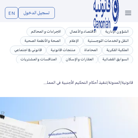
تسجيل الدخول
EN
الشؤون الإدارية
الاقتصاد والأعمال
الاجراءات و المحاكم
النقل والخدمات اللوجستية
الإعلام
الصحة والأنظمة الصحية
الملكية الفكرية
المحاماة
منتجات قانونية
قانوني & اجتماعي
السوابق القضائية
العقارات والإسكان
المنافسات والمشتريات
تشريعات
الوظائف العامة والموارد البشرية
الجرائم المعلوماتية
قطاع التجارة والأعمال
الاتصالات وتقنية المعلومات
قانونية
/
المدونة
/
تنفيذ أحكام التحكيم الأجنبية في المملكة العربية السعودية