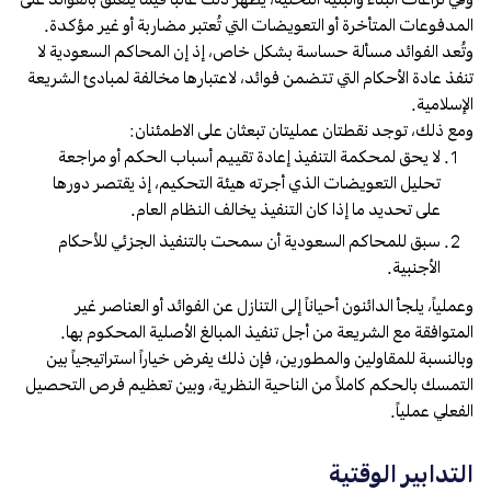
المدفوعات المتأخرة أو التعويضات التي تُعتبر مضاربة أو غير مؤكدة.
وتُعد الفوائد مسألة حساسة بشكل خاص، إذ إن المحاكم السعودية لا
تنفذ عادة الأحكام التي تتضمن فوائد، لاعتبارها مخالفة لمبادئ الشريعة
الإسلامية.
ومع ذلك، توجد نقطتان عمليتان تبعثان على الاطمئنان:
لا يحق لمحكمة التنفيذ إعادة تقييم أسباب الحكم أو مراجعة
تحليل التعويضات الذي أجرته هيئة التحكيم، إذ يقتصر دورها
على تحديد ما إذا كان التنفيذ يخالف النظام العام.
سبق للمحاكم السعودية أن سمحت بالتنفيذ الجزئي للأحكام
الأجنبية.
وعملياً، يلجأ الدائنون أحياناً إلى التنازل عن الفوائد أو العناصر غير
المتوافقة مع الشريعة من أجل تنفيذ المبالغ الأصلية المحكوم بها.
وبالنسبة للمقاولين والمطورين، فإن ذلك يفرض خياراً استراتيجياً بين
التمسك بالحكم كاملاً من الناحية النظرية، وبين تعظيم فرص التحصيل
الفعلي عملياً.
التدابير الوقتية