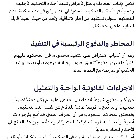
تكفي لإثبات المعاملة بالمثل لأغراض تنفيذ أحكام التحكيم الأجنبية.
وعملياً، فإن أحكام التحكيم الصادرة في لندن وفق قواعد محكمة لندن
للتحكيم الدولي تستفيد من إطار الاتفاقية، وتُعد من حيث المبدأ قابلة
للتنفيذ داخل المملكة.
المخاطر والدفوع الرئيسية في التنفيذ
رغم أن أسباب الاعتراض على التنفيذ محدودة، فإن المحكوم عليهم
كثيراً ما يثيرون دفوعاً تتعلق بعيوب إجرائية مزعومة، أو بعدم نهائية
الحكم، أو تعارضه مع النظام العام.
الإجراءات القانونية الواجبة والتمثيل
من أكثر الدفوع شيوعاً الادعاء بأن المدعى عليه لم يكن ممثلاً تمثيلاً
صحيحاً أو لم تُتح له فرصة عادلة للدفاع عن نفسه أثناء التحكيم.
وتتحقق المحاكم السعودية من أن الطرف المعني قد أُبلغ بالإجراءات
أصولاً، وأُتيحت له فرصة حقيقية للمشاركة. وعادةً ما يبرز هذا الدفع في
الأحكام الصادرة غيابياً.
أما إذا كان المدعى عليه قد شارك في التحكيم، أو قدم مذكرات، أو تقدم