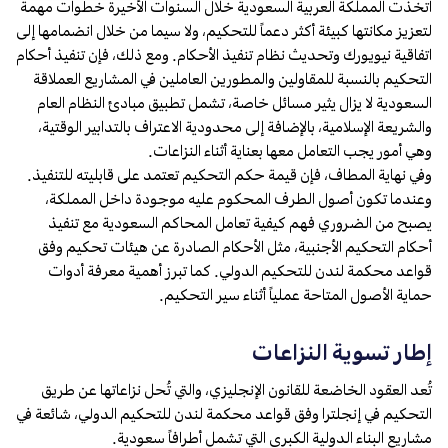
اتخذت المملكة العربية السعودية خلال السنوات الأخيرة خطوات مهمة
لتعزيز مكانتها كبيئة أكثر دعماً للتحكيم، ولا سيما من خلال انضمامها إلى
اتفاقية نيويورك وتحديث نظام تنفيذ الأحكام. ومع ذلك، فإن تنفيذ أحكام
التحكيم بالنسبة للمقاولين والمطورين العاملين في المشاريع العملاقة
السعودية لا يزال يثير مسائل خاصة، تشمل تطبيق مبادئ النظام العام
والشريعة الإسلامية، بالإضافة إلى محدودية الاعتراف بالتدابير الوقتية،
وهي أمور يجب التعامل معها بعناية أثناء النزاعات.
وفي نهاية المطاف، فإن قيمة حكم التحكيم تعتمد على قابليته للتنفيذ.
وعندما تكون أصول الطرف المحكوم عليه موجودة داخل المملكة،
يصبح من الضروري فهم كيفية تعامل المحاكم السعودية مع تنفيذ
أحكام التحكيم الأجنبية، مثل الأحكام الصادرة عن هيئات تحكيم وفق
قواعد محكمة لندن للتحكيم الدولي. كما تبرز أهمية معرفة أدوات
حماية الأصول المتاحة عملياً أثناء سير التحكيم.
إطار تسوية النزاعات
تُعد العقود الخاضعة للقانون الإنجليزي، والتي تُحل نزاعاتها عن طريق
التحكيم في إنجلترا وفق قواعد محكمة لندن للتحكيم الدولي، شائعة في
مشاريع البناء الدولية الكبرى التي تشمل أطرافاً سعودية.